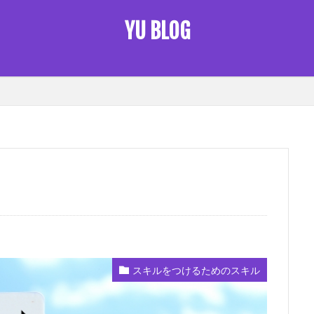
YU BLOG
未来把握
伝えるスキル
初心者 仮想通貨
営業スキル
固
多様性
希少価値
捨てなければいけない思考
時給
本は聞け
続スキル
習慣化
脳を洗う
自己変革準備
自由
行動の力
仮想通貨 初心者
ワークライフバランス
AI
ストーリーを売る
SPINの法則
アウトプット
インプット
キャッシュを生み出
ビジネス
ロジカルシンキング
フェルミ推定
ブランディング
マインドセット
マーケティング
モチベーション
リストラ時代
検索
スキルをつけるためのスキル