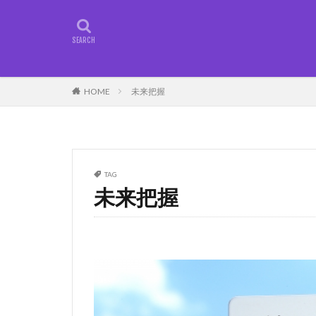
タグ
100×100の方式
HOME
未来把握
外国人雇用
終身雇用
継
視野を広げる
MUPうさぎクラス
TAG
スキル取得方法
未来把握
ブログ開設
顧客視点