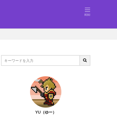
定概念
仕事
行動力
BFAB
MUP
す
コミュニティ
ブログ初投稿
ルーティーン
YU（ゆー）