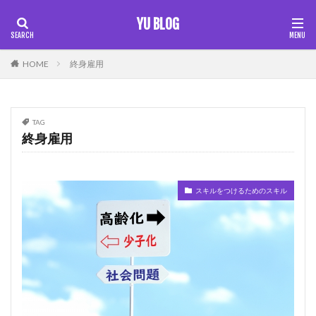
YU BLOG
カテゴリー
HOME
終身雇用
TAG
タグ
終身雇用
100×100の方式
未来把握
伝えるスキル
初心者 仮想通貨
営業スキル
固定概念
スキルをつけるためのスキル
外国人雇用
多様性
希少価値
捨てなければいけない思考
時給
本は聞け
仕事
終身雇用
継続スキル
習慣化
脳を洗う
自己変革準備
自由
行動の力
行動力
視野を広げる
仮想通貨 初心者
ワークライフバランス
AI
ストーリーを売る