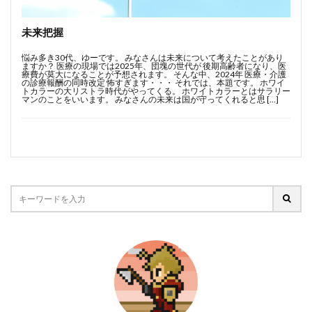
BFAB
MUP
MUPうさぎクラス
SPINの法則
アウトプット
インプット
キャッシュを生み出す
未来把握
コミュニティ
スキル取得方法
ビジネス
悩み多き30代、ゆーです。 みなさんは未来について考えたことがあり
ますか？ 医療の現場では2025年、団塊の世代が 後期高齢者になり、医
ロジカルシンキング
フェルミ推定
ブランディング
療費が莫大になることが予想されます。 そんな中、2024年 医療・介護
の診療報酬の同時改定 怖すぎます・・・ それでは、本題です。 ホワイ
ブログ初投稿
ブログ開設
マインドセット
トカラーの大リストラ時代がやってくる。 ホワイトカラーとはサラリー
マンのことをいいます。 みなさんの未来は国が守ってくれると思 […]
マーケティング
モチベーション
リストラ時代
ルーティーン
顧客視点
検索