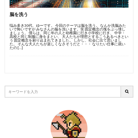
BFAB
MUP
MUPうさぎクラス
SPINの法則
アウトプット
インプット
キャッシュを生み出す
脳を洗う
コミュニティ
スキル取得方法
ビジネス
悩み多き30代、ゆーです。 今回のテーマは脳を洗う。 なんか洗脳みた
いで怖いですが みなさんの脳を洗います。笑 固定概念の塊をぶっ壊し
ロジカルシンキング
フェルミ推定
ブランディング
ましょう。 僕らは、同じ年の人と幼稚園に行き小学校に行き、 中学・
高校と同じ制服に身をまとい、 大人たちが理想とするこうあるべきとい
ブログ初投稿
ブログ開設
マインドセット
う 固定概念を刷り込まれてきました。 しかし、社会に出て思いまし
た。 そんな大人たちが楽しくなさそうだと・・・ なりたい仕事に就い
たの […]
マーケティング
モチベーション
リストラ時代
ルーティーン
顧客視点
検索