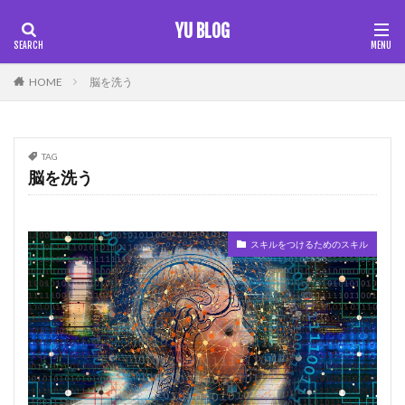
YU BLOG
カテゴリー
HOME
脳を洗う
TAG
タグ
脳を洗う
100×100の方式
未来把握
伝えるスキル
初心者 仮想通貨
営業スキル
固定概念
スキルをつけるためのスキル
外国人雇用
多様性
希少価値
捨てなければいけない思考
時給
本は聞け
仕事
終身雇用
継続スキル
習慣化
脳を洗う
自己変革準備
自由
行動の力
行動力
視野を広げる
仮想通貨 初心者
ワークライフバランス
AI
ストーリーを売る