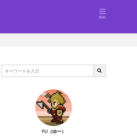
定概念
仕事
行動力
BFAB
MUP
す
コミュニティ
ブログ初投稿
ルーティーン
YU（ゆー）