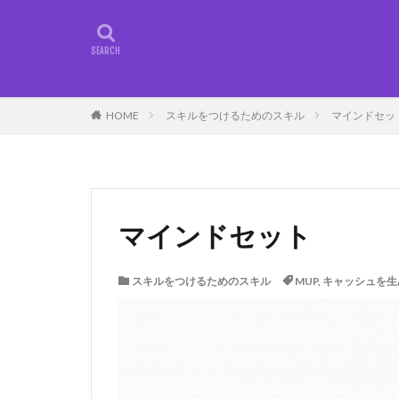
タグ
100×100の方式
HOME
スキルをつけるためのスキル
マインドセッ
外国人雇用
終身雇用
継
視野を広げる
MUPうさぎクラス
マインドセット
スキル取得方法
ブログ開設
スキルをつけるためのスキル
MUP
,
キャッシュを生
顧客視点