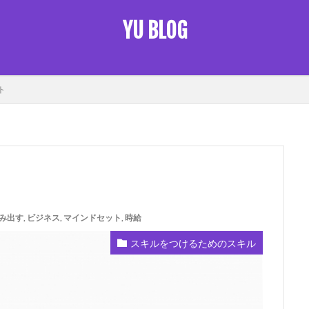
YU BLOG
未来把握
伝えるスキル
初心者 仮想通貨
営業スキル
固
ト
多様性
希少価値
捨てなければいけない思考
時給
本は聞け
続スキル
習慣化
脳を洗う
自己変革準備
自由
行動の力
仮想通貨 初心者
ワークライフバランス
AI
ストーリーを売る
SPINの法則
アウトプット
インプット
キャッシュを生み出
ビジネス
ロジカルシンキング
フェルミ推定
ブランディング
マインドセット
マーケティング
モチベーション
リストラ時代
み出す
,
ビジネス
,
マインドセット
,
時給
スキルをつけるためのスキル
検索